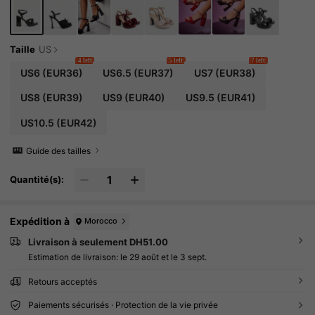
Taille
US
4 left
5 left
7 left
US6
(EUR36)
US6.5
(EUR37)
US7
(EUR38)
US8
(EUR39)
US9
(EUR40)
US9.5
(EUR41)
US10.5
(EUR42)
Guide des tailles
Quantité(s):
Expédition à
Morocco
Livraison à seulement DH51.00
Estimation de livraison:
le 29 août et le 3 sept.
Retours acceptés
Paiements sécurisés · Protection de la vie privée