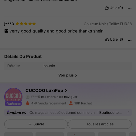
Utile
(0)
j***3
Couleur: Noir / Taille: EUR38
verry
good
quality
and
good
price
thanks
shein
Utile
(8)
62K Suiveurs
4.83
Détails Du Produit
Détails:
boucle
62K Suiveurs
4.83
Voir plus
62K Suiveurs
4.83
CUCCOO LuxiPop
f***6
est en train de naviguer
62K Suiveurs
4.83
47K Vendu récemment
18K Rachat
Ce magasin est sélectionné comme un
「Boutique tendance」
62K Suiveurs
4.83
Suivre
Tous les articles
62K Suiveurs
4.83