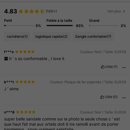
4.83
(100+)
Voir plus
Petit
Fidèle à la taille
Grand
5%
93%
2%
rachètera
(1)
logistique rapide
(2)
Sangle confortable
(7)
f***o
Couleur: Noir / Taille: EUR39
It
'
s
so
conformable
,
I
love
it
Utile
(1)
b***t
Couleur: Plaque de fer argentée / Taille: EUR39
J
'
aime
Utile
(0)
n***8
Couleur: Noir / Taille: EUR36
super
belle
sandale
comme
sur
la
photo
la
seule
chose
c
'
est
que
haut
fsit
mal
aux
orteils
doit
ê
tre
ramolli
avant
de
porter
longtemps
.
sinon
vraiment
satisfaite