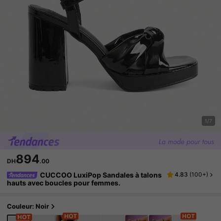
1/7
894
DH
.00
CUCCOO LuxiPop Sandales à talons
4.83
(
100+
)
hauts avec boucles pour femmes.
Couleur: Noir