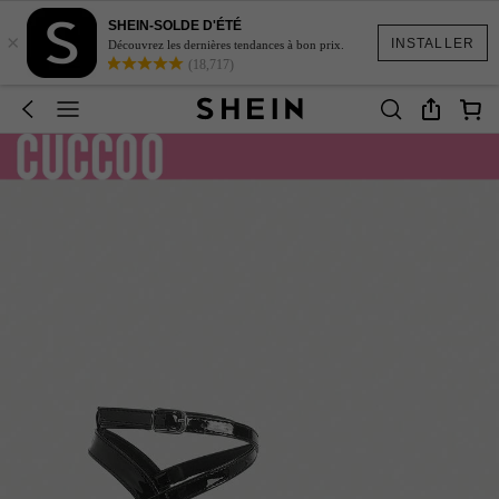
SHEIN-SOLDE D'ÉTÉ
×
INSTALLER
Découvrez les dernières tendances à bon prix.
(18,717)