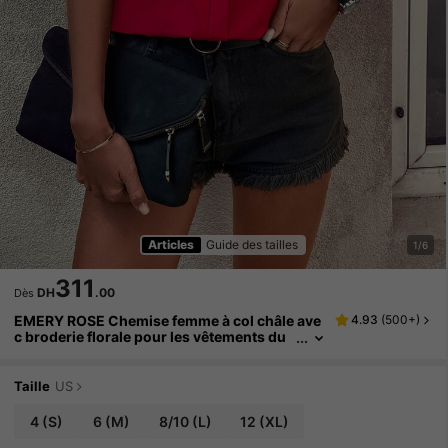
Articles
Guide des tailles
1/6
311
DH
.00
Dès
EMERY ROSE Chemise femme à col châle ave
4.93
(
500+
)
c broderie florale pour les vêtements du
Nouvel An, Top à manches courtes
Taille
US
4
(S)
6
(M)
8/10
(L)
12
(XL)