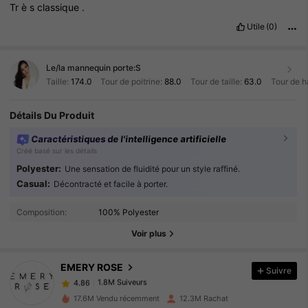
Tr
è
s
classique
.
Utile
(0)
Le/la mannequin porte:
S
Taille:
174.0
Tour de poitrine:
88.0
Tour de taille:
63.0
Tour de h
Détails Du Produit
Caractéristiques de l'intelligence artificielle
Créé basé sur les détails
Polyester:
Une sensation de fluidité pour un style raffiné.
Casual:
Décontracté et facile à porter.
1.8M Suiveurs
4.86
Composition:
100% Polyester
Voir plus
1.8M Suiveurs
4.86
EMERY ROSE
Suivre
1.8M Suiveurs
4.86
s***7
payé
Il y a 1 jour
17.6M Vendu récemment
12.3M Rachat