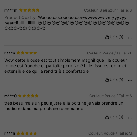
m***m
Couleur: Bleu azur / Taille: S
Product Quality:
Woooooooooooooooowwwwwww
veryyyyyy
beautifulllllllllllllllll
😍😍😍😍😍😍😍😍😍😍😍😍😍😍😍😍😍😍😍😍
😍😍😍😍😍😍😍😍😍
Utile
(0)
h***n
Couleur: Rouge / Taille: XL
Wow
cette
blouse
est
tout
simplement
magnifique
,
la
couleur
rouge
est
franche
et
parfaite
pour
No
ë
l
,
le
tissu
est
doux
et
extensible
ce
qui
la
rend
tr
è
s
confortable
Utile
(0)
m***0
Couleur: Rouge / Taille: S
tres
beau
mais
un
peu
ajuste
a
la
poitrine
je
vais
prendre
un
medium
dans
ma
prochaine
commande
Utile
(0)
n***h
Couleur: Rouge / Taille: M