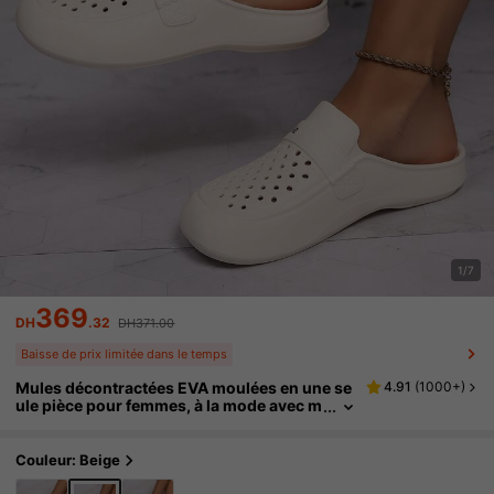
1/7
369
DH
.32
DH371.00
Baisse de prix limitée dans le temps
Mules décontractées EVA moulées en une se
4.91
(
1000+
)
ule pièce pour femmes, à la mode avec m
otif SMILE, design perforé, confortable, d
ouces, respirantes, conviennent pour toutes
les saisons. Appropriées pour diverses occa
Couleur: Beige
sions telles que la vie quotidienne et le travai
l.