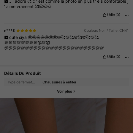
J
’
adore
🥰
c
’
est
comme
la
photo
en
plus
tr
è
s
confortable
j
’
aime
vraiment
🥰😍😍😍
Utile
(0)
n***8
Couleur: Noir / Taille: CN41
cute
siya
🤩🤩🤩🤩🤩🤩🤩😻🥰💯🥰💯🥰💯🥰💯🥰
💯💯💯💯💯💯💯💯🥰💯🥰
💯💯💯💯💯💯💯💯💯💯💯💯💯💯💯💯💯💯💯💯💯💯💯💯
Utile
(0)
Détails Du Produit
Type de fermeture:
Chaussures à enfiler
Voir plus