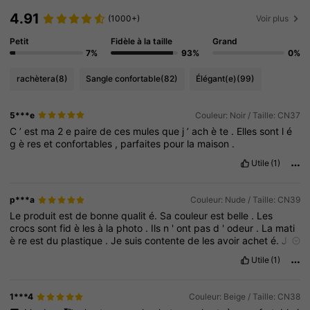
4.91
(1000+)
Voir plus
Petit
Fidèle à la taille
Grand
7%
93%
0%
rachètera
(8)
Sangle confortable
(82)
Élégant(e)
(99)
5***e
Couleur: Noir / Taille: CN37
C
’
est
ma
2
e
paire
de
ces
mules
que
j
’
ach
è
te
.
Elles
sont
l
é
g
è
res
et
confortables
,
parfaites
pour
la
maison
.
Utile
(1)
p***a
Couleur: Nude / Taille: CN39
Le
produit
est
de
bonne
qualit
é.
Sa
couleur
est
belle
.
Les
crocs
sont
fid
è
les
à
la
photo
.
Ils
n
'
ont
pas
d
'
odeur
.
La
mati
è
re
est
du
plastique
.
Je
suis
contente
de
les
avoir
achet
é.
Je
recommande
cet
article
.
Utile
(1)
1***4
Couleur: Beige / Taille: CN38