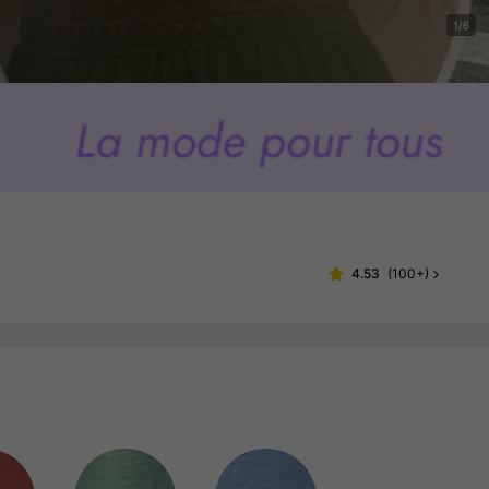
1/6
4.53
(
100+
)