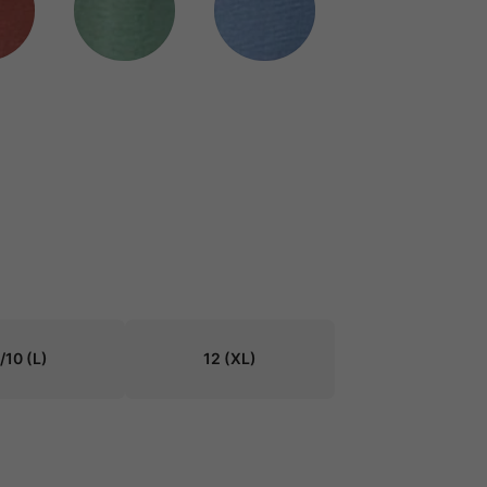
/10
(L)
12
(XL)