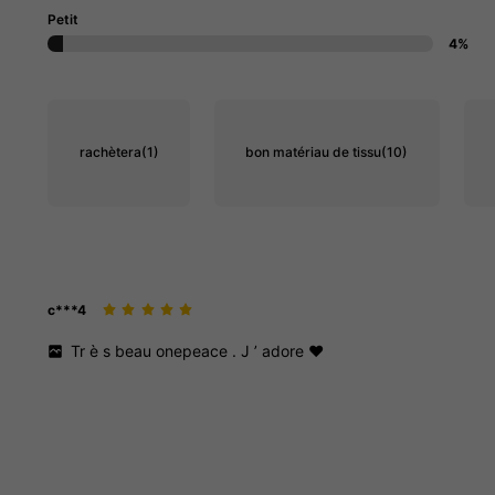
Petit
4%
rachètera
(1)
bon matériau de tissu
(10)
c***4
Tr
è
s
beau
onepeace
.
J
’
adore
❤️