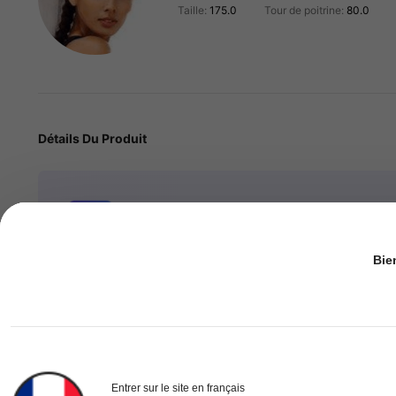
Taille:
175.0
Tour de poitrine:
80.0
Détails Du Produit
Caractéristiques de l'intelligence artificielle
Cr
497K Suiveur
4.82
Bie
Tissu tissé:
Un toucher tissé net pour une allure raffinée.
Casual:
Un style décontracté pour un porté quotidien.
497K Suiveur
4.82
Entrer sur le site en français