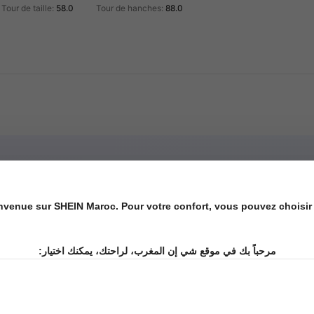
Tour de taille:
58.0
Tour de hanches:
88.0
éé basé sur les détails
s
nvenue sur SHEIN Maroc. Pour votre confort, vous pouvez choisir 
مرحباً بك في موقع شي إن المغرب، لراحتك، يمكنك اختيار:
s