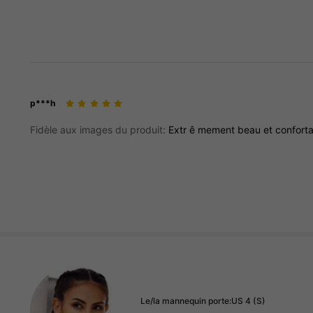
p***h
Fidèle aux images du produit:
Extr
ê
mement
beau
et
confort
Le/la mannequin porte:
US 4 (S)