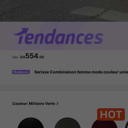
554
DH
.00
Dès
Serisse Combinaison femme mode couleur unie 
Couleur: Militaire Verte