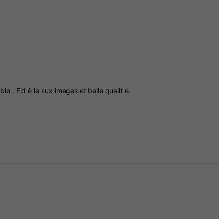
able
.
Fid
è
le
aux
images
et
belle
qualit
é.