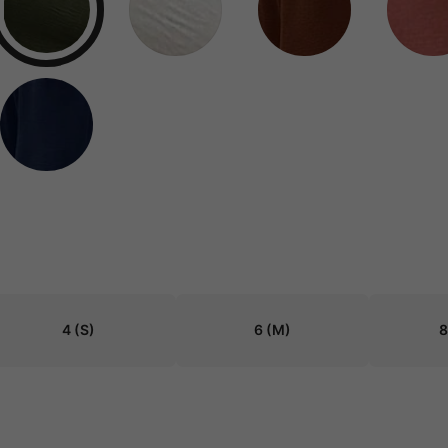
4
(S)
6
(M)
8