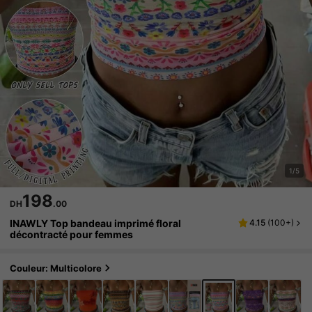
1/5
198
DH
.00
INAWLY Top bandeau imprimé floral
4.15
(
100+
)
décontracté pour femmes
Couleur: Multicolore