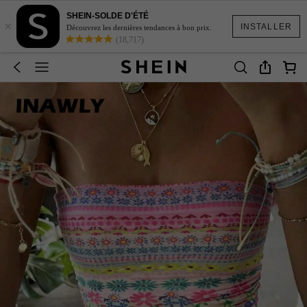
SHEIN-SOLDE D'ÉTÉ
×
INSTALLER
Découvrez les dernières tendances à bon prix.
(18,717)