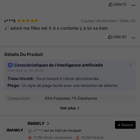
Utile
(1)
c***5
Couleur: Multicolore / Taille: XS
J
’
adore
ma
filles
est
tr
è
s
contente
ç
a
lui
va
bien
Utile
(0)
Détails Du Produit
Caractéristiques de l'intelligence artificielle
Créé basé sur les détails
Tissu tricoté:
Tricot texturé à l'allure décontractée.
Plage:
Un style de plage facile avec une sensation de détente.
1.1M Suiveurs
4.87
Composition:
93% Polyester, 7% Élasthanne
1.1M Suiveurs
4.87
Voir plus
1.1M Suiveurs
4.87
INAWLY
Suivre
1.1M Suiveurs
4.87
17.7M Vendu récemment
18.8M Rachat