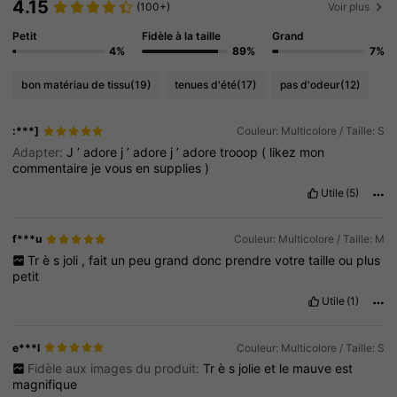
4.15
(100+)
Voir plus
Petit
Fidèle à la taille
Grand
4%
89%
7%
bon matériau de tissu
(19)
tenues d'été
(17)
pas d'odeur
(12)
:***]
Couleur: Multicolore / Taille: S
Adapter:
J
’
adore
j
’
adore
j
’
adore
trooop
(
likez
mon
commentaire
je
vous
en
supplies
)
Utile
(5)
f***u
Couleur: Multicolore / Taille: M
Tr
è
s
joli
,
fait
un
peu
grand
donc
prendre
votre
taille
ou
plus
petit
Utile
(1)
e***l
Couleur: Multicolore / Taille: S
Fidèle aux images du produit:
Tr
è
s
jolie
et
le
mauve
est
magnifique