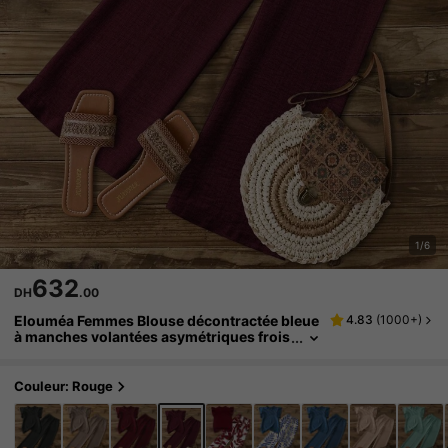
1/6
632
DH
.00
Elouméa Femmes Blouse décontractée bleue
4.83
(
1000+
)
à manches volantées asymétriques frois
sées avec col volant + Femmes Pantalon
droit décontracté bleu à taille élastique avec
poches latérales, printemps/été
Couleur: Rouge