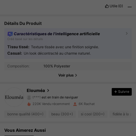
Utile
(0)
Détails Du Produit
Caractéristiques de l'intelligence artificielle
Créé basé sur les détails
Tissu tissé:
Texture tissée avec une finition soignée.
Casual:
Un look décontracté au charme naturel.
3.4K Suiveurs
4.69
Composition:
100% Polyester
3.4K Suiveurs
4.69
Voir plus
3.4K Suiveurs
4.69
Elouméa
Suivre
t***1
est en train de naviguer
3.4K Suiveurs
4.69
220K Vendu récemment
6K Rachat
3.4K Suiveurs
4.69
bonne qualité (400+)
beau (300+)
si cool (200+)
fidèle à la ph
3.4K Suiveurs
4.69
Vous Aimerez Aussi