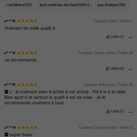
rachètera
(27)
bon matériau de tissu
(100+)
pas d'odeur
(56)
s***9
Couleur: Noir / Taille: L
Vraiment
de
belle
qualit
é
Utile
(1)
s***d
Couleur: Jaune citron / Taille: M
Je
recommande
Utile
(0)
n***6
Couleur: Bleu azur / Taille: M
J
'
ai
vraiment
ador
é
achet
é
cet
article
.
Fid
è
le
à
la
taille
Bien
ajust
é
et
surtout
la
qualit
é
est
de
mise
.
Je
le
recommande
vivement
à
tous
.
Utile
(1)
z***H
Couleur: Orange brûlé / Taille: S
super
beau