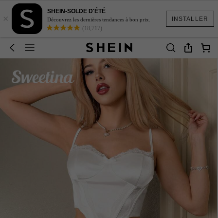
SHEIN-SOLDE D'ÉTÉ
×
INSTALLER
Découvrez les dernières tendances à bon prix.
(18,717)