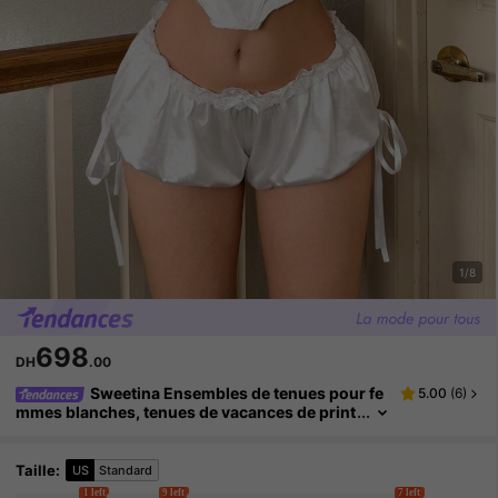
1/8
698
DH
.00
Sweetina Ensembles de tenues pour fe
5.00
(
6
)
mmes blanches, tenues de vacances de print
emps, tenues Y2k sortir, ensemble de camis
ole à bordure de dentelle et shorts ultra-courts, v
êtements de la Saint-Valentin, tenues de printem
Taille
:
US
Standard
ps pour femmes
1 left
9 left
7 left