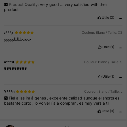
Product Quality:
very
good
…
very
satisfied
with
their
product
Utile
(3)
م***د
Couleur: Blanc / Taille: XS
ححححلللللووووو
Utile
(1)
a***d
Couleur: Blanc / Taille: S
❣️❣️❣️❣️❣️❣️❣️❣️❣️
Utile
(1)
Y***n
Couleur: Blanc / Taille: L
Fiel
a
las
im
á
genes
,
excelente
calidad
aunque
el
shorts
es
bastante
corto
,
lo
volver
í
a
a
comprar
,
es
muy
vers
á
til
Utile
(0)