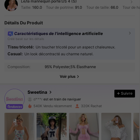
Le/la mannequin porte:
US 4 (S)
Taille:
160.0
Tour de poitrine:
91.0
Tour de taille:
66.0
Tour de h
Détails Du Produit
Caractéristiques de l'intelligence artificielle
Créé basé sur les détails
Tissu tricoté:
Un toucher tricoté pour un aspect chaleureux.
Casual:
Un look décontracté au charme naturel.
489K Suiveurs
4.91
Composition:
95% Polyester,5% Élasthanne
489K Suiveurs
4.91
Voir plus
489K Suiveurs
4.91
Sweetina
Suivre
489K Suiveurs
4.91
540K Vendu récemment
320K Rachat
489K Suiveurs
4.91
489K Suiveurs
4.91