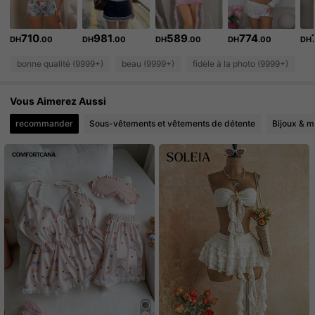
489K Suiveurs
4.91
710
981
589
774
489K Suiveurs
4.91
DH
.00
DH
.00
DH
.00
DH
.00
DH
bonne qualité (9999+)
beau (9999+)
fidèle à la photo (9999+)
l
489K Suiveurs
4.91
Vous Aimerez Aussi
489K Suiveurs
4.91
recommander
Sous-vêtements et vêtements de détente
Bijoux & m
489K Suiveurs
4.91