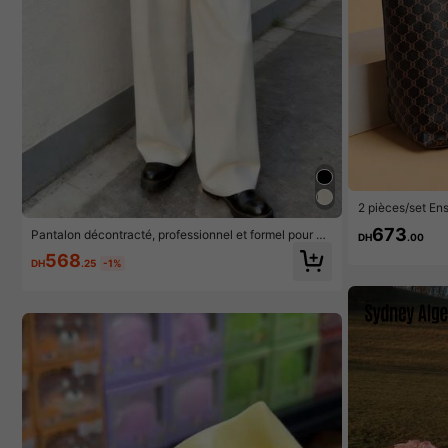
2 pièces/set Ens
le à motif vint
673
Pantalon décontracté, professionnel et formel pour ho
nde capacité p
DH
.00
mmes, pantalon de costume minimaliste et polyvalent
568
à la mode
DH
.25
-1%