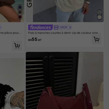
GRDR
ne pièce pour f
Polo à manches courtes à demi-zip de couleur unie p
rlet froncé, po
our hommes GRDR, polyvalent et décontracté chic
55
DH
.87