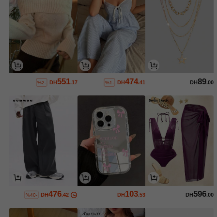
551
474
89
DH
.17
DH
.41
DH
.00
%2-
%1-
476
103
596
DH
.42
DH
.53
DH
.00
%40-