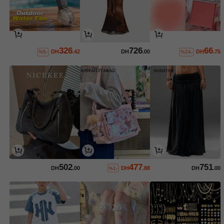
326
726
66
DH
.42
DH
.00
DH
.75
%5-
%24-
502
477
751
DH
.00
DH
.88
DH
.00
%1-