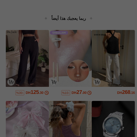
ربما يعجبك هذا أيضاً
125
27
268
DH
.30
DH
.00
DH
.16
%30-
%10-