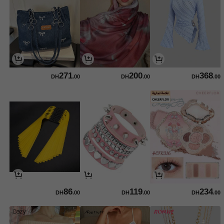
271
200
368
DH
.00
DH
.00
DH
.00
86
119
234
DH
.00
DH
.00
DH
.00