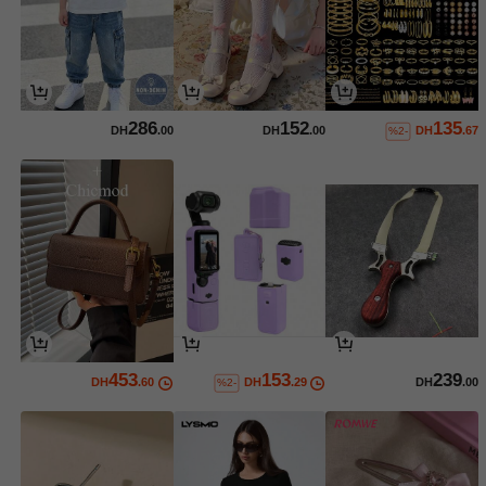
286
152
135
DH
.00
DH
.00
DH
.67
%2-
453
153
239
DH
.60
DH
.29
DH
.00
%2-