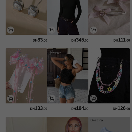
83
345
111
DH
.00
DH
.00
DH
.00
133
184
126
DH
.00
DH
.00
DH
.00