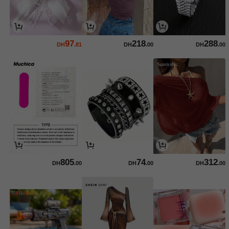
97
218
288
DH
.81
DH
.00
DH
.00
805
74
312
DH
.00
DH
.00
DH
.00