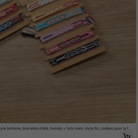
le bohème, bracelets d'été, tressés + faits main, style fin, cadeau pour la fêt
e le produit réel et l'image