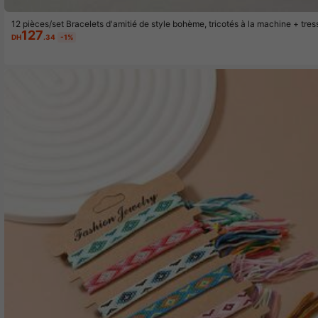
12 pièces/set Bracelets d'amitié de style bohème, tricotés à la machine + tres
127
tage, parfaits pour les vacances à la plage
DH
.34
-1%