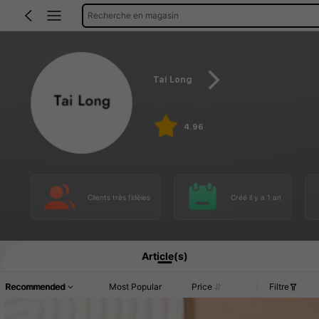
Recherche en magasin
Tai Long
4.96
Clients très fidèles
Créé il y a 1 an
Article(s)
Recommended
Most Popular
Price
Filtre