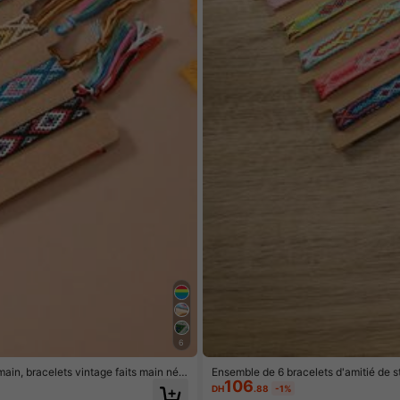
6
main, bracelets vintage faits main nép
Ensemble de 6 bracelets d'amitié de sty
106
e des mères, différence de couleur entr
DH
.88
-1%