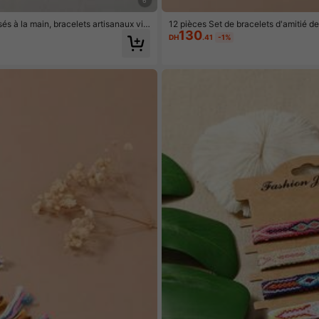
6
sés à la main, bracelets artisanaux vin
12 pièces Set de bracelets d'amitié de
130
cances à la plage
DH
.41
-1%