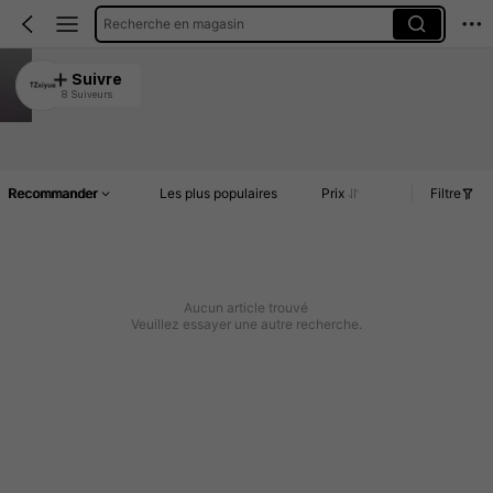
Recherche en magasin
TZxiyue
Suivre
8 Suiveurs
4.80
Article(s)
Commentaires
Recommander
Les plus populaires
Prix
Filtre
Aucun article trouvé
Veuillez essayer une autre recherche.