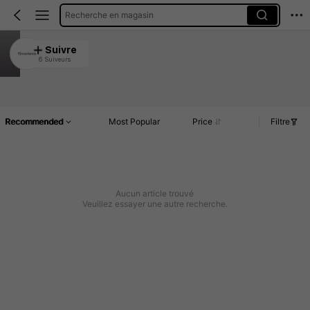
Recherche en magasin
TZnvzutianxia
Suivre
6 Suiveurs
4.91
Article(s)
Commentaires
Recommended
Most Popular
Price
Filtre
Aucun article trouvé
Veuillez essayer une autre recherche.