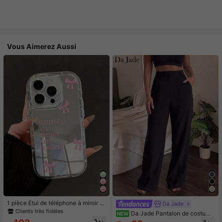
Vous Aimerez Aussi
1 pièce Étui de téléphone à miroir ro
Da Jade
se minimaliste, style fille avec motif
Clients très fidèles
Da Jade Pantalon de costume
NEW
nœud papillon, slogan religieux. Étu
élégant pour femme multicolore à t