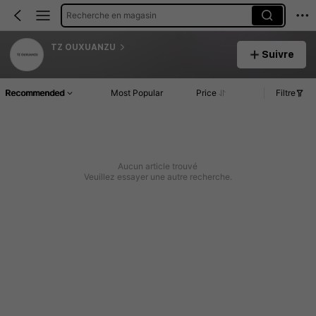
Recherche en magasin
TZ OUXUANZU
Suivre
Recommended
Most Popular
Price
Filtre
Aucun article trouvé
Veuillez essayer une autre recherche.