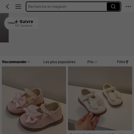
Recherche en magasin
TTDDKX
Suivre
521 Suiveurs
4.96
1K Vendu récemment
313 Rachat
Article(s)
Commentaires
Recommander
Les plus populaires
Prix
Filtre