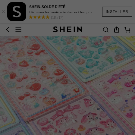
SHEIN-SOLDE D'ÉTÉ
×
INSTALLER
Découvrez les dernières tendances à bon prix.
(18,717)