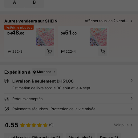
A
B
Autres vendeurs sur SHEIN
Afficher tous les 2 vendeurs
Prix le plus bas
48
51
DH
.00
DH
.00
222-3
222-4
Expédition à
Morocco
Livraison à seulement DH51.00
Estimation de livraison:
le 30 août et le 4 sept.
Retours acceptés
Paiements sécurisés · Protection de la vie privée
4.55
(9)
Voir plus
vaut la peine d'être acheter
(1)
Abordable
(1)
l'amour
(1)