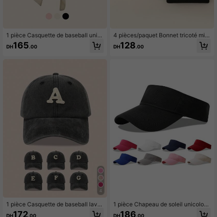
1 pièce Casquette de baseball unis
4 pièces/paquet Bonnet tricoté mini
exe avec foulard, convient pour un
maliste de couleur unie, unisexe, co
165
128
DH
.00
DH
.00
usage quotidien
nvient pour un port casual au quotid
ien en automne/hiver
4
1 pièce Casquette de baseball lavé
1 pièce Chapeau de soleil unicolore
e imprimée avec lettre pour femmes
de couleur unie, casquette de visièr
172
186
DH
.00
DH
.00