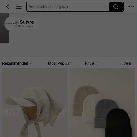
Recherche en magasin
Super Shop
Suivre
1.2K Suiveurs
4.91
15K Vendu récemment
3.3K Rachat
Article(s)
Promos
Commentaires
Recommended
Most Popular
Price
Filtre