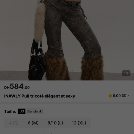
1/8
584
DH
.00
INAWLY Pull tricoté élégant et sexy
5.00
(
8
)
Taille
:
US
Standard
4
(S)
6
(M)
8/10
(L)
12
(XL)