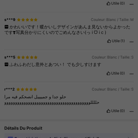
Utile
(0)
s***9
Couleur: Blanc / Taille: M
かわいいです！暖かいしデザインがあんま見ないからよかった
です❣️写真分かりにくいのでごめんなさい(っ
i
ᗜ
i
c
)
Utile
(1)
s***5
Couleur: Blanc / Taille: S
ふわふわだし意外とあつい！
でも少しすけます
Utile
(0)
r***2
Couleur: Blanc / Taille: S
حلو
جدا
و
جمييييل
انصحكم
فيه
مرا
حللللوووووووووووووووووووووووووووووووووووووووو
Utile
(0)
Détails Du Produit