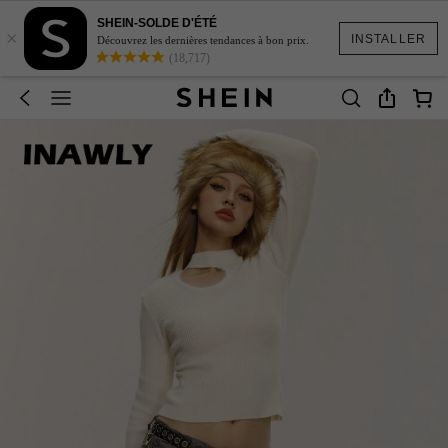
SHEIN-SOLDE D'ÉTÉ
×
INSTALLER
Découvrez les dernières tendances à bon prix.
(18,717)