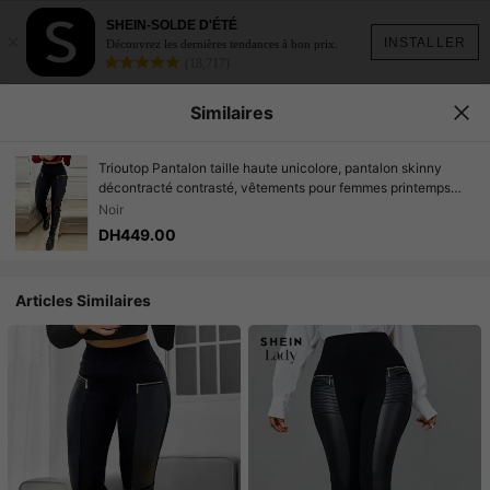
SHEIN-SOLDE D'ÉTÉ
×
INSTALLER
Découvrez les dernières tendances à bon prix.
(18,717)
Similaires
Trioutop Pantalon taille haute unicolore, pantalon skinny
décontracté contrasté, vêtements pour femmes printemps
noir
Noir
DH449.00
Articles Similaires