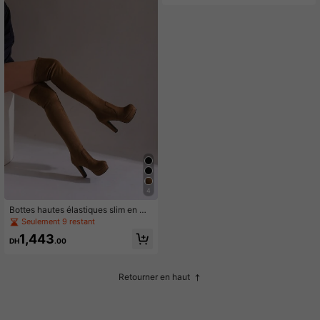
ttes à talons aiguilles sexy pour fem
mes
4
Bottes hautes élastiques slim en mo
lleton d'automne/hiver nouvelle à la
Seulement 9 restant
mode européenne et américaine, bo
1,443
ttes à talons aiguilles sexy pour fem
DH
.00
mes
Retourner en haut