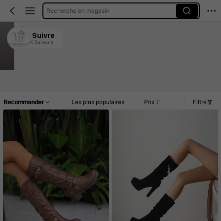
Recherche en magasin
Screaming Hot Girl Women's Shoes
Suivre
2.1K Suiveurs
4.87
4.2K Vendu récemment
1.6K Rachat
Article(s)
Commentaires
Recommander
Les plus populaires
Prix
Filtre