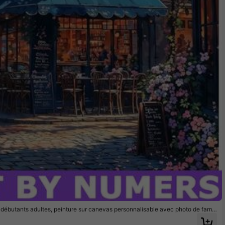
r débutants adultes, peinture sur canevas personnalisable avec photo de famill
oral, peinture acrylique pour adultes, sans cadre (40*50cm/16*20 pouces)