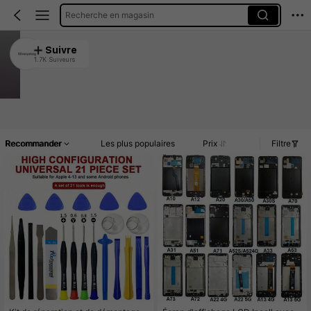
Recherche en magasin
SZwanyutong
Suivre
1.7K Suiveurs
4.86
2.1K Vendu récemment
606 Rachat
Article(s)
Commentaires
Recommander
Les plus populaires
Prix
Filtre