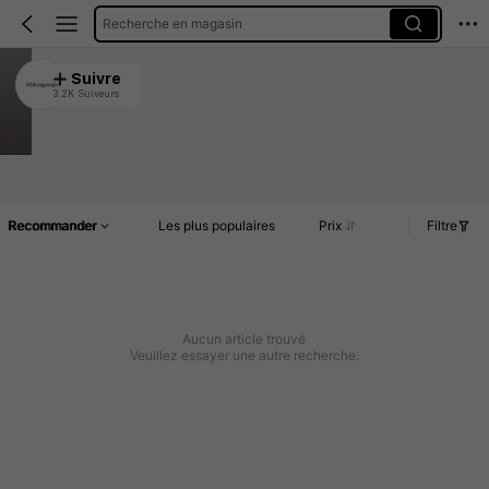
Recherche en magasin
SZshangyoupin
Suivre
3.2K Suiveurs
4.91
773 Rachat
Article(s)
Commentaires
Recommander
Les plus populaires
Prix
Filtre
Aucun article trouvé
Veuillez essayer une autre recherche.