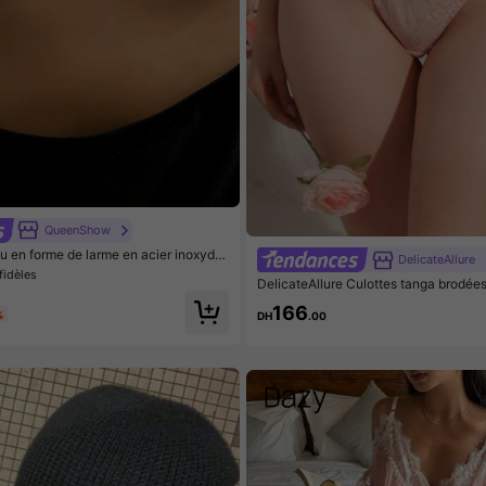
QueenShow
ou en forme de larme en acier inoxyda
DelicateAllure
arfait pour un port quotidien, cadeau d
 fidèles
DelicateAllure Culottes tanga brodée
pour sœur
centes pour filles
166
%
DH
.00