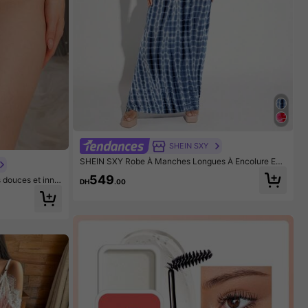
SHEIN SXY
SHEIN SXY Robe À Manches Longues À Encolure En
V Profond Et À Motif Tie-dye
549
s douces et inno
DH
.00