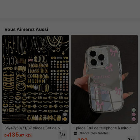
Vous Aimerez Aussi
35/47/50/71/87 pièces Set de bijou
1 pièce Étui de téléphone à miroir ro
x style bohème, comprenant des bo
se minimaliste, style fille avec motif
Clients très fidèles
135
DH
.67
-2%
ucles d'oreilles, colliers, bagues, br
nœud papillon, slogan religieux. Étu