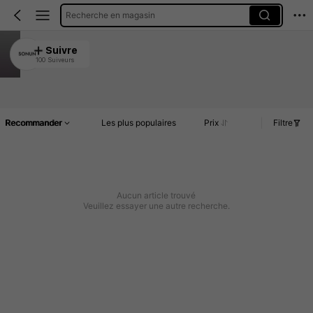
Recherche en magasin
SONUN
Suivre
100 Suiveurs
4.87
Article(s)
Commentaires
Recommander
Les plus populaires
Prix
Filtre
Aucun article trouvé
Veuillez essayer une autre recherche.