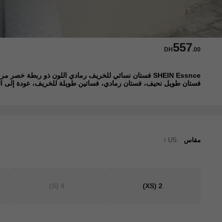
557
DH
.00
فستان طويل نحيف، فستان رمادي، فساتين طويلة للخريف، عودة إلى ا
مقاس
US
(S)
4
(XS)
2