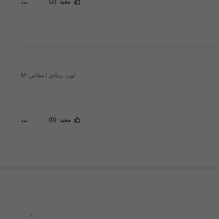
مفيد
(2)
لون: رمادي / مقاس: M
مفيد
(0)