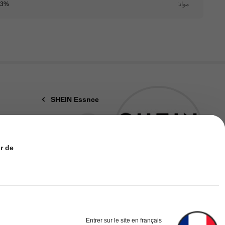
مواد:
93% البوليستر, 7% 
901K متابعون
4.92
SHEIN Essnce
5***7
تتصفح
901K متابعون
4.92
de :
3.4M تم بيعها مؤخرًا
901K متابعون
4.92
متابع
Entrer sur le site en français