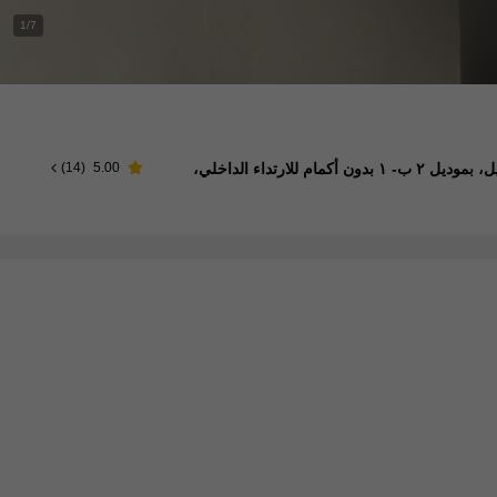
1/7
SHEIN Essnce فستان نسائي للخريف رمادي اللون ذو ربطة خصر مرفقة يُنعَش الخصر، وشق في الذيل يظهر الساقين الطويلتين، فستان نسائي طويل، بموديل ٢ ب- ١ بدون أكمام للارتداء الداخلي،
)
14
(
5.00