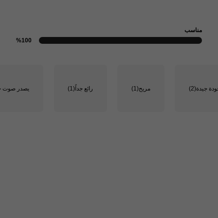
مناسب
%100
ودة جيدة
(2)
مريح
(1)
رائع جداً
(1)
يصدر صوت ح