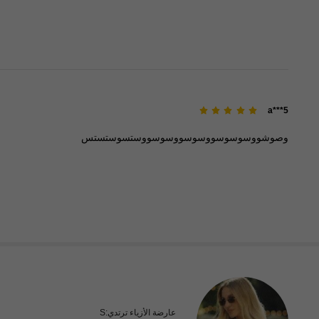
a***5
وصوشووسوسوسووسوسووسوسووستسوستستس
عارضة الأزياء ترتدي:
S