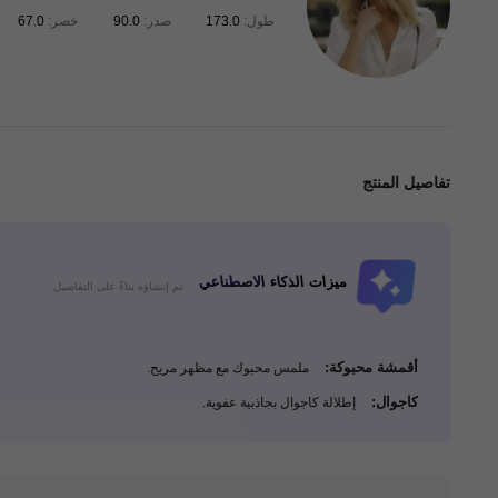
طول:
173.0
صدر:
90.0
خصر:
67.0
تفاصيل المنتج
901K متابعون
4.92
ميزات الذكاء الاصطناعي
تم إنشاؤه بناءً على التفاصيل
أقمشة محبوكة:
ملمس محبوك مع مظهر مريح.
كاجوال:
إطلالة كاجوال بجاذبية عفوية.
901K متابعون
4.92