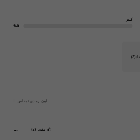
كبير
%0
اد
(2)
لون: رمادي / مقاس: L
مفيد
(2)