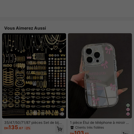
Vous Aimerez Aussi
35/47/50/71/87 pièces Set de bijou
1 pièce Étui de téléphone à miroir ro
135
x style bohème, comprenant des bo
se minimaliste, style fille avec motif
Clients très fidèles
DH
.67
-2%
ucles d'oreilles, colliers, bagues, br
nœud papillon, slogan religieux. Étu
103
DH
.53