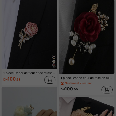
1 pièce Décor de fleur et de strass romantique Boutonnière unisexe pour mariage, Saint-Valentin
1 pièce Broche fleur de rose en tulle rigide champagne unisexe, options multicolores, décoration pour le marié, la mariée, les demoiselles d'honneur, les garçons d'honneur, mariage, fête, accessoire floral quotidien été, plage, élégant, anniversaire
100
DH
.63
Seulement 2 restant
100
DH
.00