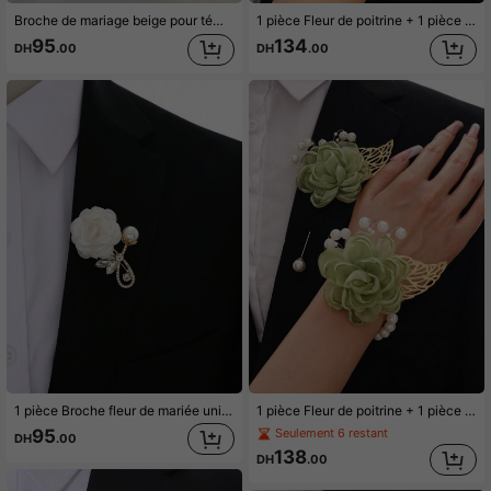
Broche de mariage beige pour témoin/demoiselle d'honneur, boutonnière élégante pour mariée & marié, corsage de poignet pour demoiselle d'honneur pour mariage, fête, été, plage, festival, anniversaire
1 pièce Fleur de poitrine + 1 pièce Ensemble de fleur de bracelet, Fleur de camélia bleu marine unisexe avec décoration de feuille d'or & perle, Corsage pour marié/garçon d'honneur/demoiselle d'honneur, Mariage, Fête, Bracelet pour port quotidien
95
134
DH
.00
DH
.00
1 pièce Broche fleur de mariée unisexe avec strass pour mariage, fête, demoiselle d'honneur, Saint-Valentin
1 pièce Fleur de poitrine + 1 pièce Fleur de poignet Unisexe Élégante Fleur de camélia de poitrine avec décoration de feuille dorée et perle Fleur de poignet, Corsage de mariage pour marié et mariée, Boutonnière pour demoiselle d'honneur et garçon d'honneur, Convient pour fête, port quotidien, bal de promo
95
Seulement 6 restant
DH
.00
138
DH
.00