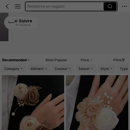
Recherche en magasin
Romantic wedding event accessories
Suivre
1K Suiveurs
4.92
Clients très fidèles
Créé il y a 1 an
67K+ Vendu récemment
Article(s)
Promos
Commentaires
Recommended
Most Popular
Price
Filtre
Category
élément
Couleur
Saison
Style
Type 