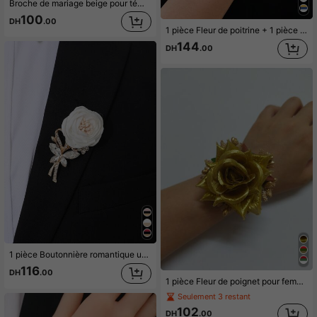
Broche de mariage beige pour témoin/demoiselle d'honneur, boutonnière élégante pour mariée & marié, corsage de poignet pour demoiselle d'honneur pour mariage, fête, anniversaire
100
DH
.00
1 pièce Fleur de poitrine + 1 pièce Fleur de poignet Ensemble unisexe, Camélia bleu marine avec feuilles dorées & décoration de perles, Boutonnière du marié et des garçons d'honneur, Corsage de demoiselle d'honneur, Pour mariage, fête, port quotidien, bracelet de bal
144
DH
.00
1 pièce Boutonnière romantique unisexe décorée de fleurs et de strass pour mariage, Saint-Valentin, été, plage, élégante, fête
116
DH
.00
1 pièce Fleur de poignet pour femme, Corsage de poignet à rose rouge pour mariée, demoiselle d'honneur, mariage, fête, bal de promo, accessoire de bracelet pour port quotidien
Seulement 3 restant
102
DH
.00