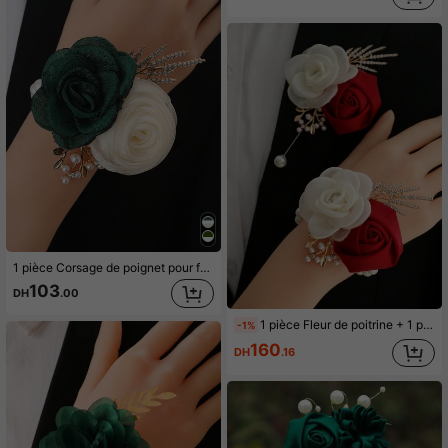
1 pièce Corsage de poignet pour femme, demoiselle d'honneur, mariée, fête de mariage, bracelet de fleurs de poignet en fausse rose verte et tournesol, bal de promo, fête, accessoire de mariage, élégant, anniversaire
103
DH
.00
1 pièce Fleur de poitrine + 1 pièce Fleur de poignet, Fleurs de main style coréen vert & beige rose pour demoiselles d'honneur, mariage, fêtes, bracelet quotidien été, plage
-1%
160
DH
.16