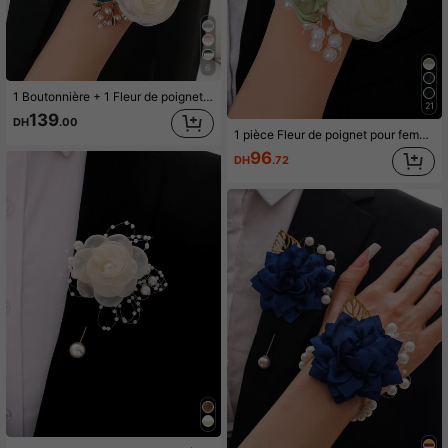
6
1 Boutonnière + 1 Fleur de poignet, Fleur double Champagne & Bleu, Décoration florale élégante pour mariage, marié, mariée, demoiselle d'honneur, fête, cérémonie, bracelet à porter au quotidien
21
139
DH
.00
1 pièce Fleur de poignet pour femme, Camélia vert olive avec rose beige, bracelet élégant avec perles, pour mariée, demoiselle d'honneur, mariage, fête, port quotidien.
96
DH
.72