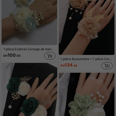
1 pièce/2 pièces Corsage de mariée beige avec camélia vert clair et décoration de perles, décoration florale pour mariage, mariée, demoiselle d'honneur, sœur, fête, cocktail, bal, usage quotidien, accessoire romantique pour poignet, broche de fête de mariage
100
DH
.00
1 pièce Boutonnière + 1 pièce Corsage de poignet, Décoration de Camélia Champagne Élégante Unisexe pour le Marié, la Mariée, le Garçon d'honneur, la Demoiselle d'honneur, Mariage, Fête, Bal de Promo
134
DH
.44