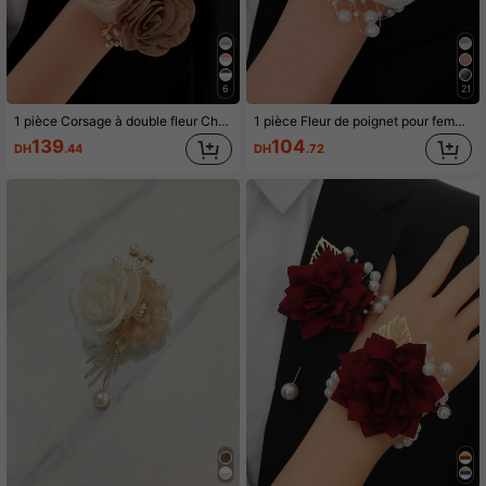
6
21
1 pièce Corsage à double fleur Champagne & Bleu + 1 pièce Décoration florale pour le poignet, Élégant pour mariage, marié, mariée, demoiselle d'honneur, fête, port quotidien
1 pièce Fleur de poignet pour femme, Camélia vert olive associé à une décoration de rose beige, Bracelet floral élégant avec perles pour mariée, demoiselle d'honneur, mariage, fête, port quotidien
139
104
DH
.44
DH
.72