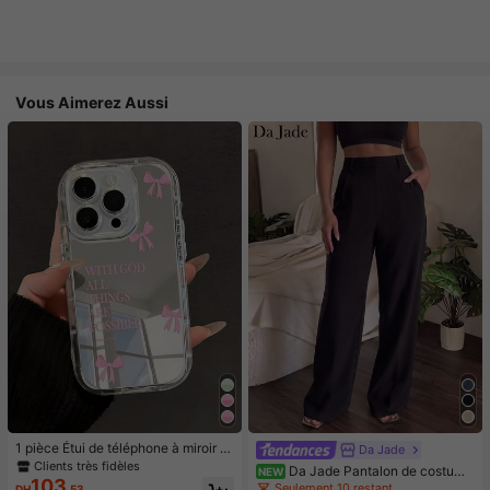
Vous Aimerez Aussi
1 pièce Étui de téléphone à miroir ro
Da Jade
se minimaliste, style fille avec motif
Clients très fidèles
Da Jade Pantalon de costume
NEW
nœud papillon, slogan religieux. Étu
103
élégant pour femme multicolore à t
Seulement 10 restant
DH
.53