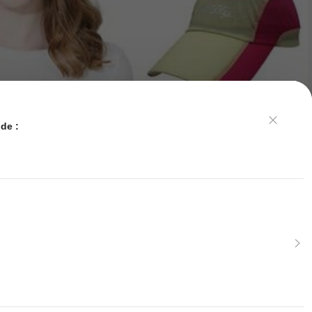
de :
e couleurs à séchage rapide, tissu léger et respirant, design de logo réfléchis
, pêche, golf