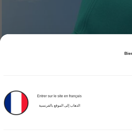
Bie
Entrer sur le site en français
الذهاب إلى الموقع بالفرنسية
Casquette de baseball Outfly, couleur unie + design floral, tissu conforta
NEW
rts de plein air, les voyages, l'usage quotidien, les tenues décontractées, c