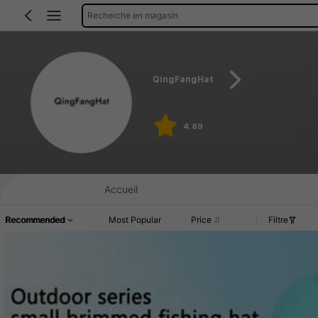
Recherche en magasin
QingFangHat
4.89
Accueil
Recommended
Most Popular
Price
Filtre