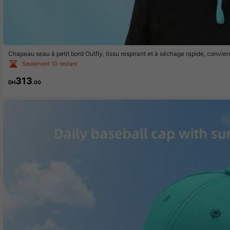
Chapeau seau à petit bord Outfly, tissu respirant et à séchage rapide, convient
es, la pêche, le port quotidien et décontracté
Seulement 10 restant
313
DH
.00