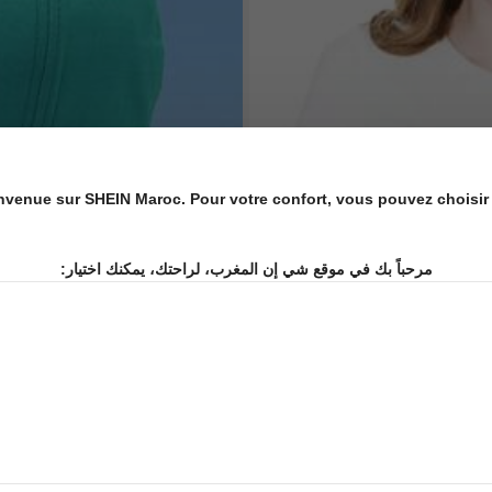
nvenue sur SHEIN Maroc. Pour votre confort, vous pouvez choisir 
مرحباً بك في موقع شي إن المغرب، لراحتك، يمكنك اختيار:
Casquette de sport Outfly blocs d
NEW
sant de nuit, sport de plein air, voyage
229
ble et respirant, convient pour les spo
DH
.38
-3%
Derniers 3 jours
asquette pour hommes et femmes