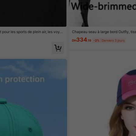
 pour les sports de plein air, les voyag
Chapeau seau à large bord Outfly, tissu
voyages, les vacances, la pêche, le por
334
DH
.19
-2%
Derniers 3 jours