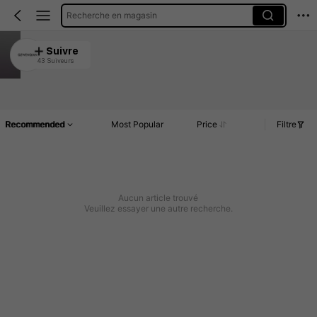
Recherche en magasin
QZWENQIAN
Suivre
43 Suiveurs
4.83
Article(s)
Commentaires
Recommended
Most Popular
Price
Filtre
Aucun article trouvé
Veuillez essayer une autre recherche.