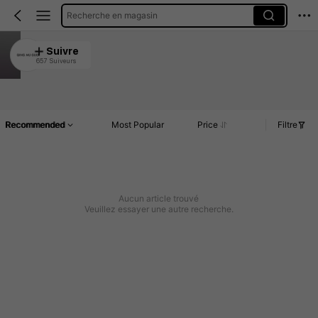
Recherche en magasin
QING MU GUO
Suivre
657 Suiveurs
4.93
Article(s)
Commentaires
Recommended
Most Popular
Price
Filtre
Aucun article trouvé
Veuillez essayer une autre recherche.