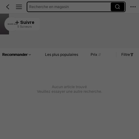
Recherche en magasin
QILIANG store
Suivre
5 Suiveurs
4.62
Article(s)
Commentaires
Recommander
Les plus populaires
Prix
Filtre
Aucun article trouvé
Veuillez essayer une autre recherche.