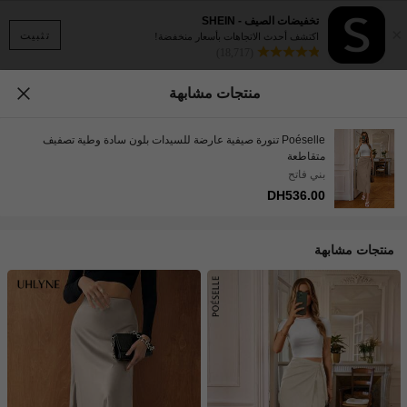
تخفيضات الصيف - SHEIN
×
تثبيت
اكتشف أحدث الاتجاهات بأسعار منخفضة!
(18,717)
منتجات مشابهة
Poéselle تنورة صيفية عارضة للسيدات بلون سادة وطية تصفيف
متقاطعة
بني فاتح
DH536.00
منتجات مشابهة