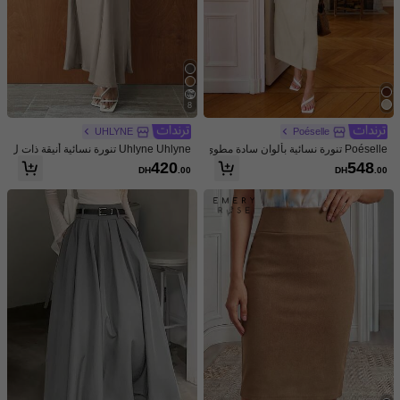
8
UHLYNE
Poéselle
Poéselle تنورة نسائية بألوان سادة مطوي
Uhlyne Uhlyne تنورة نسائية أنيقة ذات ل
ة الجانب مربوطة
ون أحادي
420
548
DH
.00
DH
.00
قطع
التوصية
1/7
536
DH
.00
Poéselle تنورة صيفية عارضة للسيدات بلون
)
1000+
(
4.92
سادة وطية تصفيف متقاطعة
مقاس
US
(L)
8/10
(M)
6
(S)
4
(XS)
2