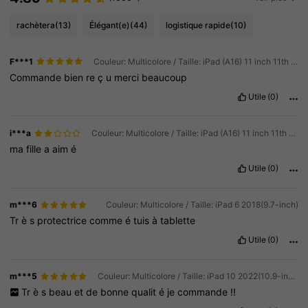
rachètera
(13)
Élégant(e)
(44)
logistique rapide
(10)
F***1
Couleur: Multicolore / Taille: iPad (A16) 11 inch 11th Generation 2025
Commande
bien
re
ç
u
merci
beaucoup
Utile
(0)
i***a
Couleur: Multicolore / Taille: iPad (A16) 11 inch 11th Generation 2025
ma
fille
a
aim
é
Utile
(0)
m***6
Couleur: Multicolore / Taille: iPad 6 2018(9.7-inch)
Tr
è
s
protectrice
comme
é
tuis
à
tablette
Utile
(0)
m***5
Couleur: Multicolore / Taille: iPad 10 2022(10.9-inch)
Tr
è
s
beau
et
de
bonne
qualit
é
je
commande
!!