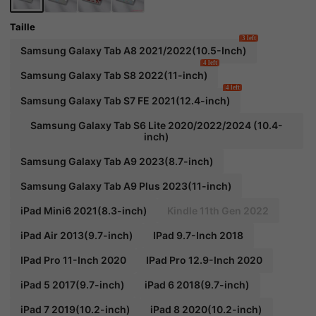
utomatique, fente pour stylet intégrée, supp
ort pliable multi-angle - protection quotidien
ne parfaite, cadeau de fête.
Taille
3 left
Samsung Galaxy Tab A8 2021/2022(10.5-Inch)
4 left
Samsung Galaxy Tab S8 2022(11-inch)
4 left
Samsung Galaxy Tab S7 FE 2021(12.4-inch)
Samsung Galaxy Tab S6 Lite 2020/2022/2024 (10.4-
inch)
Samsung Galaxy Tab A9 2023(8.7-inch)
Samsung Galaxy Tab A9 Plus 2023(11-inch)
iPad Mini6 2021(8.3-inch)
Kindle 11th Gen 2022
iPad Air 2013(9.7-inch)
IPad 9.7-Inch 2018
IPad Pro 11-Inch 2020
IPad Pro 12.9-Inch 2020
iPad 5 2017(9.7-inch)
iPad 6 2018(9.7-inch)
iPad 7 2019(10.2-inch)
iPad 8 2020(10.2-inch)