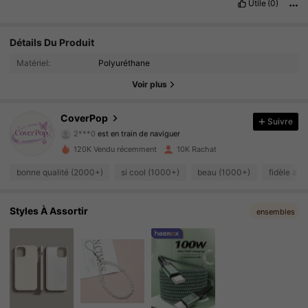
Utile
(0)
Détails Du Produit
2.4K Suiveurs
4.84
Matériel:
Polyuréthane
2.4K Suiveurs
4.84
Voir plus
2.4K Suiveurs
4.84
CoverPop
Suivre
2***0
est en train de naviguer
2.4K Suiveurs
4.84
120K Vendu récemment
10K Rachat
2.4K Suiveurs
4.84
bonne qualité (2000+)
si cool (1000+)
beau (1000+)
fidèle à l
2.4K Suiveurs
4.84
Styles À Assortir
ensembles
2.4K Suiveurs
4.84
2.4K Suiveurs
4.84
2.4K Suiveurs
4.84