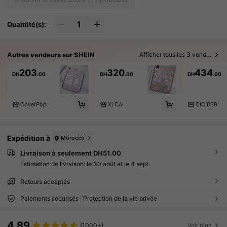
Quantité(s):
Autres vendeurs sur SHEIN
Afficher tous les 3 vendeurs
203
320
434
DH
.00
DH
.00
DH
.00
CoverPop
XI CAI
CICIBER
Expédition à
Morocco
Livraison à seulement DH51.00
Estimation de livraison:
le 30 août et le 4 sept.
Retours acceptés
Paiements sécurisés · Protection de la vie privée
4.89
(1000+)
Voir plus