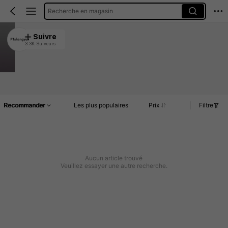
Recherche en magasin
PTshangyun
Suivre
3.3K Suiveurs
4.95
13K Vendu récemment
21K Rachat
Article(s)
Commentaires
Recommander
Les plus populaires
Prix
Filtre
Aucun article trouvé
Veuillez essayer une autre recherche.