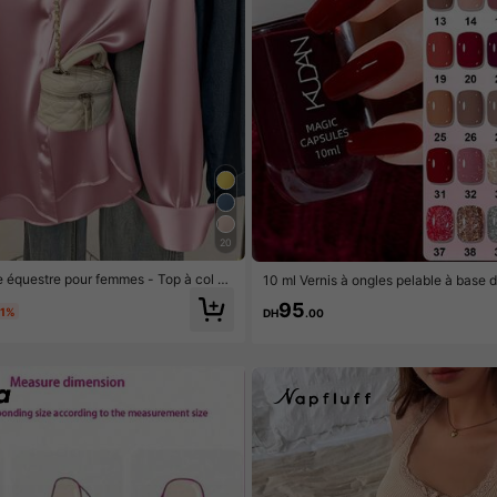
20
 équestre pour femmes - Top à col po
10 ml Vernis à ongles pelable à base d
alier, simple boutonnage, élégant, pri
on, à décoller, longue tenue, séchage 
95
mne hiver, rose
utiliser, convient aux débutants
-1%
DH
.00