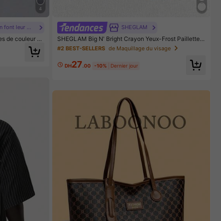
4
#Les nœuds papillon font leur grand retour.
SHEGLAM
es de couleur un
SHEGLAM Big N' Bright Crayon Yeux-Frost Paillettes
u PU avec desig
Marque De Beauté CosméTique Maquillage Pour Fem
#2 BEST-SELLERS
de Maquillage du visage
e quotidien déco
mes Et Filles
s professionnels,
27
éger, pour les e
DH
.00
-10%
Dernier jour
rsitaires, le bur