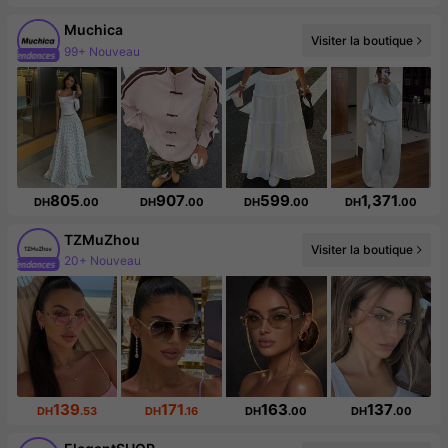
Muchica
Visiter la boutique
336K abonné(e)(s)
805
907
599
1,371
DH
.00
DH
.00
DH
.00
DH
.00
TZMuZhou
Visiter la boutique
Augmentation du nombre d'abonnés : 320 %
139
171
163
137
DH
.53
DH
.16
DH
.00
DH
.00