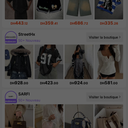
443
359
686
335
DH
.12
DH
.41
DH
.72
DH
.26
StreetHx
Visiter la boutique
519K abonné(e)(s)
928
423
924
581
DH
.00
DH
.00
DH
.00
DH
.00
SARFI
Visiter la boutique
67K abonné(e)(s)