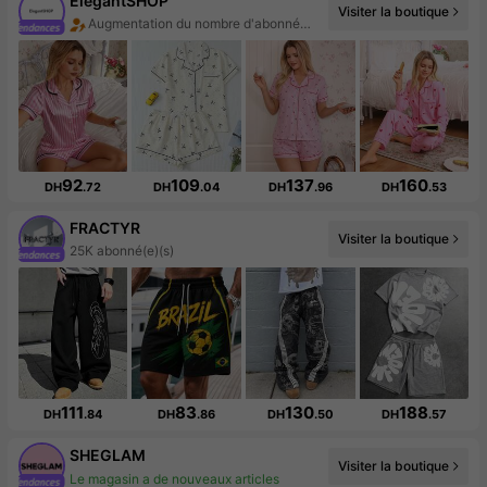
ElegantSHOP
Visiter la boutique
Hausse des ventes de 48%
92
109
137
160
DH
.72
DH
.04
DH
.96
DH
.53
FRACTYR
Visiter la boutique
25K abonné(e)(s)
111
83
130
188
DH
.84
DH
.86
DH
.50
DH
.57
SHEGLAM
Visiter la boutique
Augmentation du nombre d'abonnés : 15 %