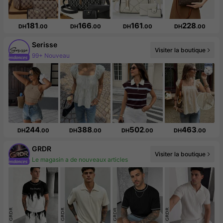
181
166
161
228
DH
.00
DH
.00
DH
.00
DH
.00
Serisse
Visiter la boutique
497K abonné(e)(s)
244
388
502
463
DH
.00
DH
.00
DH
.00
DH
.00
GRDR
Visiter la boutique
173K abonné(e)(s)