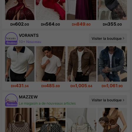
602
564
849
355
DH
.00
DH
.00
DH
.60
DH
.00
VORANTS
Visiter la boutique
10+ Nouveau
431
485
1,005
1,061
DH
.34
DH
.69
DH
.64
DH
.90
MAZZEW
Visiter la boutique
Le magasin a de nouveaux articles