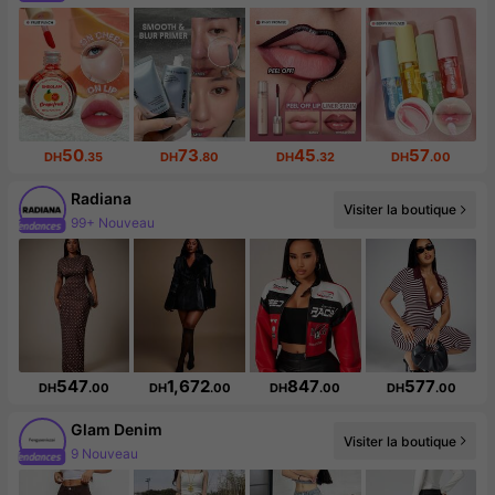
50
73
45
57
DH
.35
DH
.80
DH
.32
DH
.00
Radiana
Visiter la boutique
Augmentation du nombre d'abonnés : 10 %
547
1,672
847
577
DH
.00
DH
.00
DH
.00
DH
.00
Glam Denim
Visiter la boutique
17K abonné(e)(s)