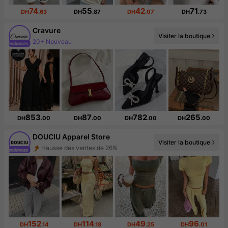
74
55
42
71
DH
.63
DH
.87
DH
.07
DH
.73
Cravure
Visiter la boutique
Augmentation du nombre d'abonnés : 20 %
853
87
782
265
DH
.00
DH
.00
DH
.00
DH
.00
DOUCIU Apparel Store
Visiter la boutique
Augmentation du nombre d'abonnés : 54 %
152
114
49
96
DH
.14
DH
.18
DH
.25
DH
.01