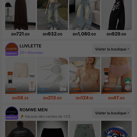
721
932
1,080
929
DH
.00
DH
.00
DH
.00
DH
.00
LUVLETTE
Visiter la boutique
Augmentation du nombre d'abonnés : 34 %
56
213
124
47
DH
.25
DH
.00
DH
.10
DH
.00
ROMWE MEN
Visiter la boutique
666K abonné(e)(s)