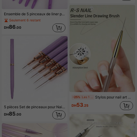
Ensemble de 5 pinceaux de liner pour nail art, pinceau de liner de détail, pinceau de ligne fine, peinture florale, outils de nail art pour vernis à ongles gel UV, taille 6/9/11/15/25 mm
Seulement 6 restant
86
DH
.00
Stylos pour nail art à ligne fine, pinceaux fins pour nail art, outils de dessin pour nail art, fonctionnement pratique, matériau lisse et durable, outils DIY pour nail art
-25%
Les 1 derniers jours
53
DH
.25
5 pièces Set de pinceaux pour Nail Art, pinceau fine ligne, pinceau à rayures, stylos de conception d'ongles UV, outils de Nail Art professionnels, convient aux débutants en manucure, salons de beauté, utilisation à domicile, idéal pour les filles et les femmes
85
DH
.00