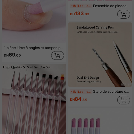
Ensemble de pinceaux de liner pour l'art des ongles professionnel, 5 tailles 7/9/11/20/25mm, pinceaux de dessin de détails fins pour les ongles, stylos de rayures pour les ongles avec manche en métal, pour les lignes d'ongles DIY, les fleurs, les points, la peinture de lignes fines
-1%
Les 1 derniers jours
133
DH
.03
1 pièce Lime à ongles et tampon portable, repoussoir de cuticules, outil de vernis à ongles
69
DH
.00
Stylo de sculpture d'ongles en bois de santal à double extrémité | Sculpture & Prélèvement tout-en-un
-1%
Les 1 derniers jours
84
DH
.44