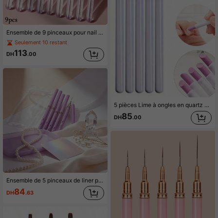
Ensemble de 9 pinceaux pour nail art de la série violet glace japonaise, comprend : pinceau pour nail art, pinceau liner, pinceau double face, pinceau structurel, stylo de peinture gel UV, pinceau dégradé, convient pour les salons de manucure et l'utilisation à domicile
Seulement 10 restant
113
DH
.00
5 pièces Lime à ongles en quartz à tête unique et set de repoussoir de cuticules - Retrait de la peau morte, repoussoir de cuticules et polissoir à 45° pour ongles naturels, en gel et artificiels (blanc), fournitures pour ongles, outils pour ongles, outils pour nail art, rentrée scolaire, ongles, outils pour ongles à clipser
85
DH
.00
Ensemble de 5 pinceaux de liner pour nail art, stylos de rayage ultra-fins 7/9/11/15/25 mm, outils de dessin de précision pour ongles avec manche en métal violet pour lignes, fleurs, décoration de salon de manucure DIY
84
DH
.63