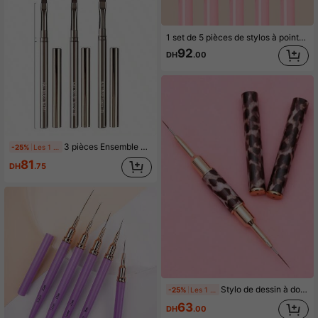
1 set de 5 pièces de stylos à pointer pour ongles en plastique avec ligne de traction, convient pour un usage professionnel et quotidien
92
DH
.00
3 pièces Ensemble de pinceaux pour nail art, pinceaux à gel professionnels avec manche en métal et capuchons, stylos de peinture UV gel plats, ronds et carrés, convenant pour salon de manucure et DIY
-25%
Les 1 derniers jours
81
DH
.75
Stylo de dessin à double tête pour nail art imprimé léopard, simple, pratique et multifonctionnel
-25%
Les 1 derniers jours
63
DH
.00