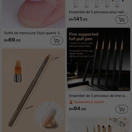
Ensemble de 5 pinceaux pour nail art, pinceaux de nail art à double extrémité, peuvent être utilisés pour dessiner des lignes longues, des stylos à lignes fines, des stylos dégradés et des pinceaux 3D stéréoscopiques, convient pour le vernis à ongles gel et la peinture d'ongles acrylique
141
DH
.00
Outils de manucure Stylo quartz Stylo de gravure en céramique Râpe à callosités, Lime à ongles à 45 degrés, Fournitures pour ongles, Outils pour ongles, Outils pour nail art, Rentrée scolaire, Ongles, Outils pour ongles pour faux ongles
69
DH
.00
Ensemble de 5 pinceaux de liner pour nail art à pointe fine, stylos à tirer de ligne avec manche hexagonal antidérapant et capuchons, pinceaux de dessin professionnels pour lignes fines, fleurs et décoration de manucure DIY
Seulement 8 restant
94
DH
.00