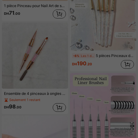
1 pièce Pinceau pour Nail Art de style japonais série marron, pinceau à dégradé, convient pour les salons de manucure ou l'utilisation à domicile
71
DH
.00
5 pièces Pinceaux d'art pour ongles à ruban laser intégré, stylos de peinture de ligne ultra-fine pour thérapie de lumière dégradée, outils de thérapie de lumière dégradée pour motifs peints à la main DIY, pinceaux d'art pour ongles à corps de stylo transparent creux irisé, ensemble de lignes d'ongles de luxe à paillettes aurore, tube de stylo à ruban arc-en-ciel holographique intégré, outils multifonctions peints à la main pour studio d'art pour ongles
-6%
Les 1 derniers jours
190
DH
.20
Ensemble de 4 pinceaux à ongles en 1 pour tracer et estomper en une seule fois
Seulement 1 restant
98
DH
.00