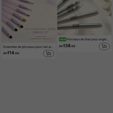
Pinceaux de liner pour ongles à manche argenté 8 anneaux, outils de ligne fine multi-tailles pour la décoration florale des ongles DIY
NEW
138
DH
.00
Ensemble de pinceaux pour nail art à manche transparent violet, pinceaux multifonctions pour peinture française, traçage et sculpture
114
DH
.00