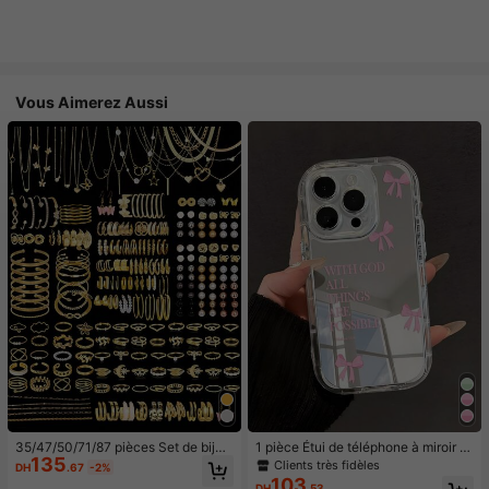
Vous Aimerez Aussi
35/47/50/71/87 pièces Set de bijou
1 pièce Étui de téléphone à miroir ro
135
x style bohème, comprenant des bo
se minimaliste, style fille avec motif
Clients très fidèles
DH
.67
-2%
ucles d'oreilles, colliers, bagues, br
nœud papillon, slogan religieux. Étu
103
DH
.53