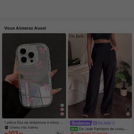
Vous Aimerez Aussi
1 pièce Étui de téléphone à miroir ro
Da Jade
se minimaliste, style fille avec motif
Clients très fidèles
Da Jade Pantalon de costume
NEW
nœud papillon, slogan religieux. Étu
103
élégant pour femme multicolore à t
Seulement 10 restant
DH
.53