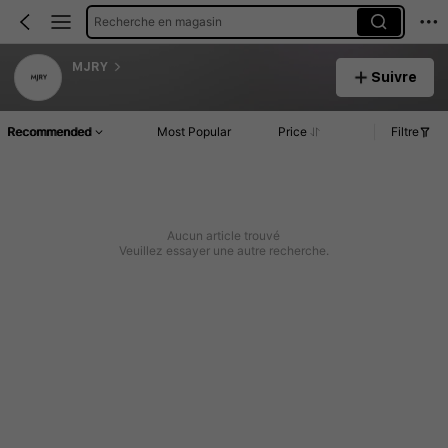
Recherche en magasin
MJRY
Suivre
Recommended
Most Popular
Price
Filtre
Aucun article trouvé
Veuillez essayer une autre recherche.