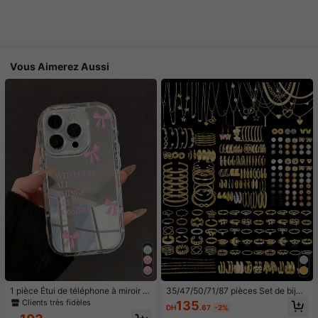
Vous Aimerez Aussi
1 pièce Étui de téléphone à miroir ro
35/47/50/71/87 pièces Set de bijou
se minimaliste, style fille avec motif
x style bohème, comprenant des bo
Clients très fidèles
135
DH
.67
-2%
nœud papillon, slogan religieux. Étu
ucles d'oreilles, colliers, bagues, br