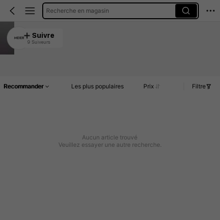
Recherche en magasin
MEIER
Suivre
9 Suiveurs
4.98
Article(s)
Commentaires
Recommander
Les plus populaires
Prix
Filtre
Aucun article trouvé
Veuillez essayer une autre recherche.