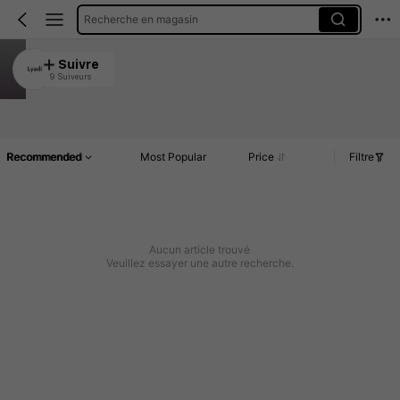
Recherche en magasin
Lyadi
Suivre
9 Suiveurs
4.81
Article(s)
Commentaires
Recommended
Most Popular
Price
Filtre
Aucun article trouvé
Veuillez essayer une autre recherche.