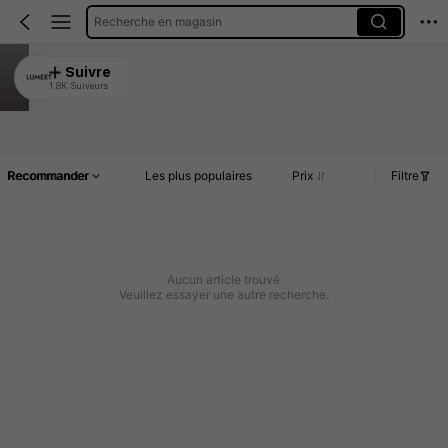
Recherche en magasin
LUMEET
Suivre
1.8K Suiveurs
4.94
Article(s)
Commentaires
Recommander
Les plus populaires
Prix
Filtre
Aucun article trouvé
Veuillez essayer une autre recherche.