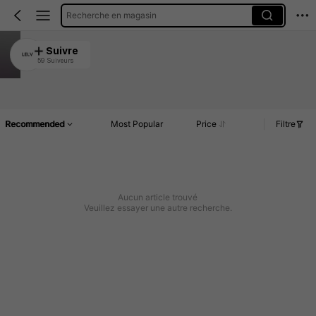
Recherche en magasin
LELV
Suivre
59 Suiveurs
4.33
Article(s)
Commentaires
Recommended
Most Popular
Price
Filtre
Aucun article trouvé
Veuillez essayer une autre recherche.