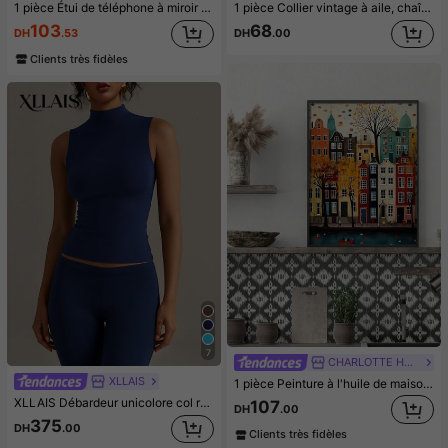
1 pièce Étui de téléphone à miroir rose minimaliste, style fille avec motif nœud papillon, slogan religieux. Étui de téléphone transparent et souple, compatible avec iPhone 11/12/13/14/15/16 Pro Max, étanche, antichoc, anti-rayures, cadeau d'anniversaire de printemps
1 pièce Collier vintage à aile, chaîne de pull, accessoire quotidien décontracté, article consommable
103
68
DH
.53
DH
.00
Clients très fidèles
7
CHARLOTTE HOME
XLLAIS
1 pièce Peinture à l'huile de maison colorée sans cadre/avec cadre, impression sur canevas d'art de mode - choix parfait pour la décoration du salon et de la chambre à coucher, cadeau idéal pour toute occasion
XLLAIS Débardeur unicolore col rond, t-shirt décontracté d'été ajusté et élastique à double couche
107
DH
.00
375
DH
.00
Clients très fidèles