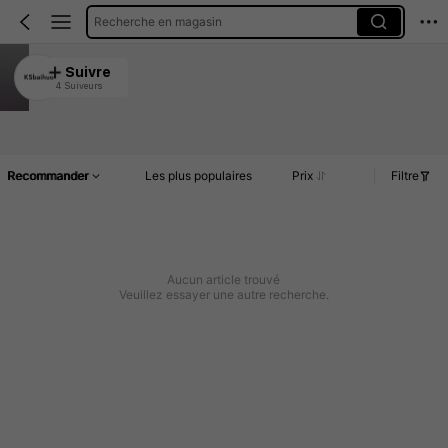
Recherche en magasin
KSbaihuo
Suivre
4 Suiveurs
4.97
Article(s)
Commentaires
Recommander
Les plus populaires
Prix
Filtre
Aucun article trouvé
Veuillez essayer une autre recherche.