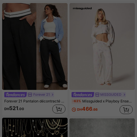
Forever 21
MISSGUIDED
Forever 21 Pantalon décontracté simple à patchwork de poche de couleur unie pour femmes
Missguided x Playboy Ensemble de pyjama imprimé avec haut court à manches longues et boutons devant, assorti à un pantalon ample de détente. Vêtements de nuit confortables.
-63%
521
466
DH
.00
DH
.66