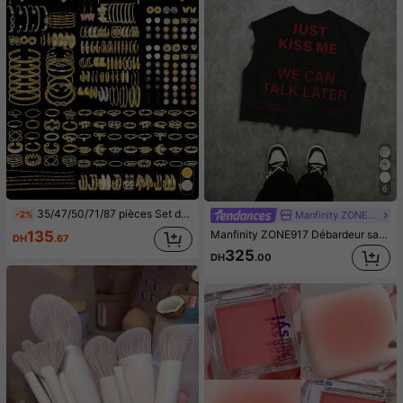
6
35/47/50/71/87 pièces Set de bijoux style bohème, comprenant des boucles d'oreilles, colliers, bagues, bracelets avec motifs cœur, torsadé, papillon, géométrique, vague. Ensemble d'accessoires polyvalents pour femmes, styles aléatoires
-2%
Manfinity ZONE917
Manfinity ZONE917 Débardeur sans manches imprimé slogan pour hommes, débardeur noir court et oversize, vacances
135
DH
.67
325
DH
.00