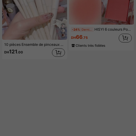
HISYI 6 couleurs Poudre Blush, Fini mat naturel longue durée, Contour et Mise en valeur du Visage, Poudre Blush Couleur Unie, Compact et Portable, Convient pour les Voyages
-24%
Dernières 8 heures
66
DH
.75
10 pièces Ensemble de pinceaux de maquillage, kit complet d'outils de maquillage, facile à appliquer le maquillage, comprend pinceau pour fond de teint, pinceau pour blush, pinceau pour ombre à paupières, pinceau pour sourcils, pinceau pour contour, pinceau pour lèvres, pinceau pour nez, pinceau pour ombre à paupières, outil de maquillage facial idéal. L'ensemble comprend des pinceaux de maquillage, un ensemble d'outils de maquillage, un kit complet d'outils de maquillage, un ensemble de pinceaux de maquillage, un kit complet d'outils de maquillage, un ensemble de pinceaux de maquillage, un coffret cadeau de maquillage.
Clients très fidèles
121
DH
.00