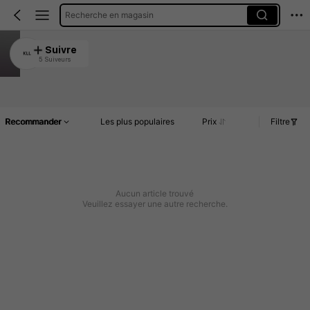
Recherche en magasin
KLL
Suivre
5 Suiveurs
4.50
Article(s)
Commentaires
Recommander
Les plus populaires
Prix
Filtre
Aucun article trouvé
Veuillez essayer une autre recherche.