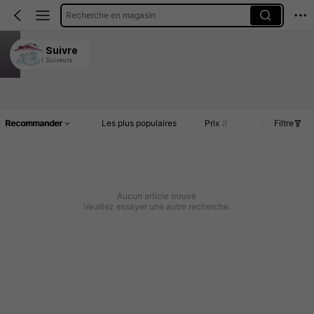
Recherche en magasin
KING TOP CERAMICS
Suivre
11 Suiveurs
5.00
Article(s)
Commentaires
Recommander
Les plus populaires
Prix
Filtre
Aucun article trouvé
Veuillez essayer une autre recherche.