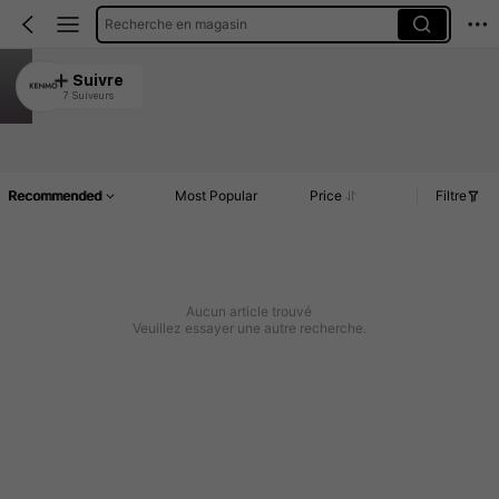
Recherche en magasin
KENMO
Suivre
7 Suiveurs
4.86
Article(s)
Commentaires
Recommended
Most Popular
Price
Filtre
Aucun article trouvé
Veuillez essayer une autre recherche.